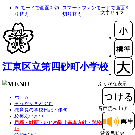
PCモードで画面を切
スマートフォンモードで画面を
文字サイズ
り替え
切り替え
江東区立第四砂町小学校
ふりがな表示
ホーム
そうだんまどぐち
音声読み上げ
教育長の学校日記・俳句
校長あいさつ
目標・計画・いじめ防止基本方針・学校評価・体罰防
止
背景色変更