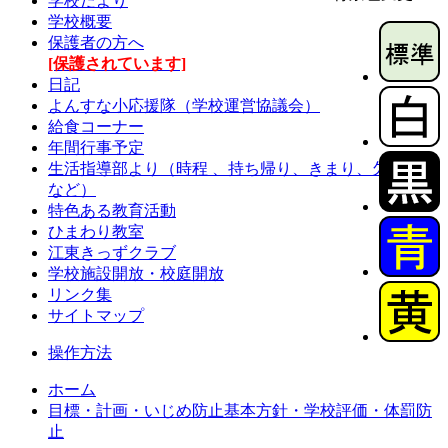
学校だより
学校概要
保護者の方へ
[保護されています]
日記
よんすな小応援隊（学校運営協議会）
給食コーナー
年間行事予定
生活指導部より（時程 、持ち帰り、きまり、欠席連絡
など）
特色ある教育活動
ひまわり教室
江東きっずクラブ
学校施設開放・校庭開放
リンク集
サイトマップ
操作方法
ホーム
目標・計画・いじめ防止基本方針・学校評価・体罰防
止