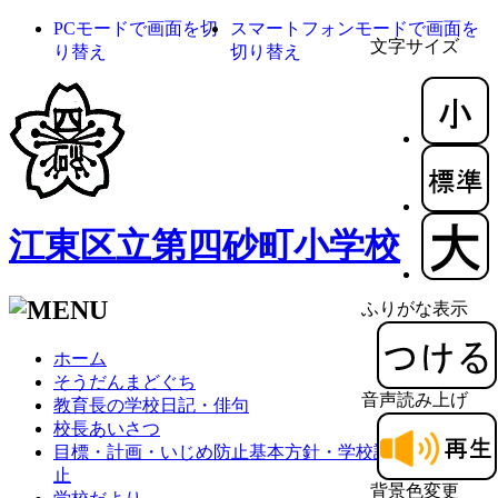
PCモードで画面を切
スマートフォンモードで画面を
文字サイズ
り替え
切り替え
江東区立第四砂町小学校
ふりがな表示
ホーム
そうだんまどぐち
音声読み上げ
教育長の学校日記・俳句
校長あいさつ
目標・計画・いじめ防止基本方針・学校評価・体罰防
止
背景色変更