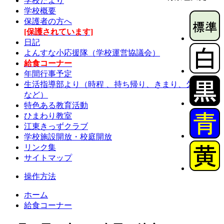
学校だより
学校概要
保護者の方へ
[保護されています]
日記
よんすな小応援隊（学校運営協議会）
給食コーナー
年間行事予定
生活指導部より（時程 、持ち帰り、きまり、欠席連絡
など）
特色ある教育活動
ひまわり教室
江東きっずクラブ
学校施設開放・校庭開放
リンク集
サイトマップ
操作方法
ホーム
給食コーナー