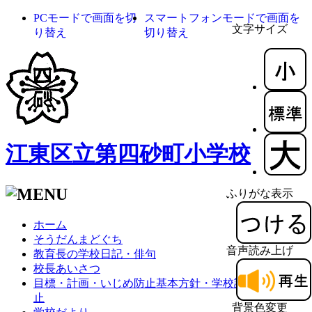
PCモードで画面を切
スマートフォンモードで画面を
文字サイズ
り替え
切り替え
江東区立第四砂町小学校
ふりがな表示
ホーム
そうだんまどぐち
音声読み上げ
教育長の学校日記・俳句
校長あいさつ
目標・計画・いじめ防止基本方針・学校評価・体罰防
止
背景色変更