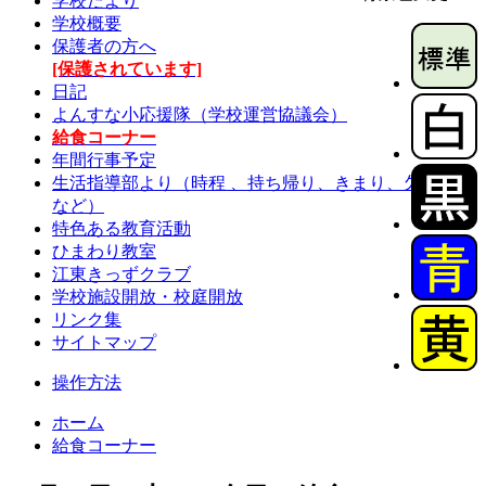
学校だより
学校概要
保護者の方へ
[保護されています]
日記
よんすな小応援隊（学校運営協議会）
給食コーナー
年間行事予定
生活指導部より（時程 、持ち帰り、きまり、欠席連絡
など）
特色ある教育活動
ひまわり教室
江東きっずクラブ
学校施設開放・校庭開放
リンク集
サイトマップ
操作方法
ホーム
給食コーナー