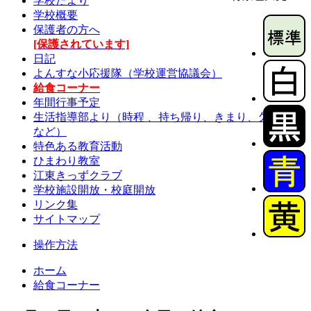
学校だより
学校概要
保護者の方へ
[保護されています]
日記
よんすな小応援隊（学校運営協議会）
給食コーナー
年間行事予定
生活指導部より（時程 、持ち帰り、きまり、欠席連絡
など）
特色ある教育活動
ひまわり教室
江東きっずクラブ
学校施設開放・校庭開放
リンク集
サイトマップ
操作方法
ホーム
給食コーナー