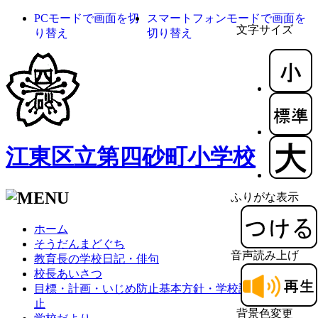
PCモードで画面を切
スマートフォンモードで画面を
文字サイズ
り替え
切り替え
江東区立第四砂町小学校
ふりがな表示
ホーム
そうだんまどぐち
音声読み上げ
教育長の学校日記・俳句
校長あいさつ
目標・計画・いじめ防止基本方針・学校評価・体罰防
止
背景色変更