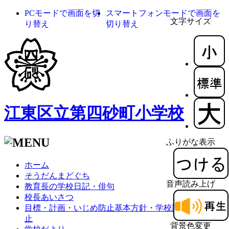
PCモードで画面を切
スマートフォンモードで画面を
文字サイズ
り替え
切り替え
江東区立第四砂町小学校
ふりがな表示
ホーム
そうだんまどぐち
音声読み上げ
教育長の学校日記・俳句
校長あいさつ
目標・計画・いじめ防止基本方針・学校評価・体罰防
止
背景色変更