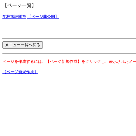
【ページ一覧】
学校施設開放
【ページ非公開】
ページを作成するには、【ページ新規作成】をクリックし、表示されたメ
【ページ新規作成】